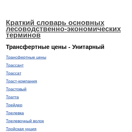
Краткий словарь основных
лесоводственно-экономических
терминов
Трансфертные цены - Унитарный
Трансфертные цены
Трассант
Трассат
Траст-компания
Трастовый
Тратта
Трейдер
Трелевка
Трелевочный волок
Тройская унция